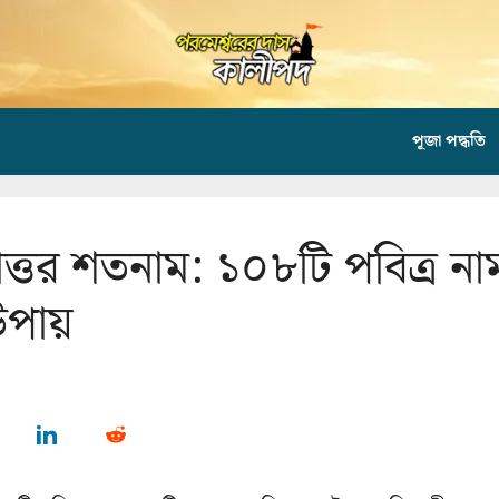
পূজা পদ্ধতি
টোত্তর শতনাম: ১০৮টি পবিত্র না
পায়