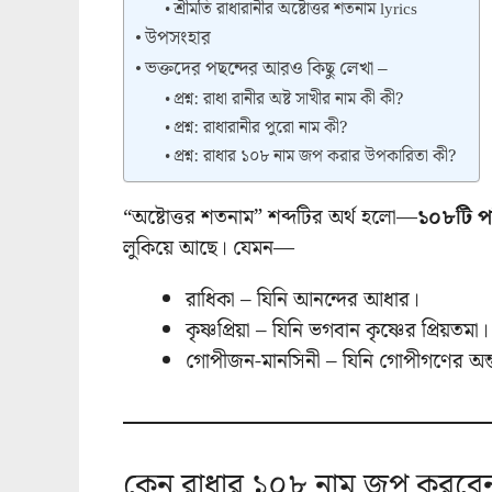
শ্রীমতি রাধারানীর অষ্টোত্তর শতনাম lyrics
উপসংহার
ভক্তদের পছন্দের আরও কিছু লেখা –
প্রশ্ন: রাধা রানীর অষ্ট সাখীর নাম কী কী?
প্রশ্ন: রাধারানীর পুরো নাম কী?
প্রশ্ন: রাধার ১০৮ নাম জপ করার উপকারিতা কী?
“অষ্টোত্তর শতনাম” শব্দটির অর্থ হলো—
১০৮টি পব
লুকিয়ে আছে। যেমন—
রাধিকা – যিনি আনন্দের আধার।
কৃষ্ণপ্রিয়া – যিনি ভগবান কৃষ্ণের প্রিয়তমা।
গোপীজন-মানসিনী – যিনি গোপীগণের অন্ত
কেন রাধার ১০৮ নাম জপ করবে